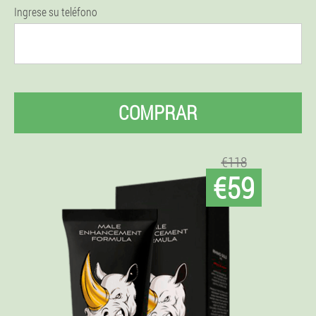
Ingrese su teléfono
COMPRAR
€118
€59