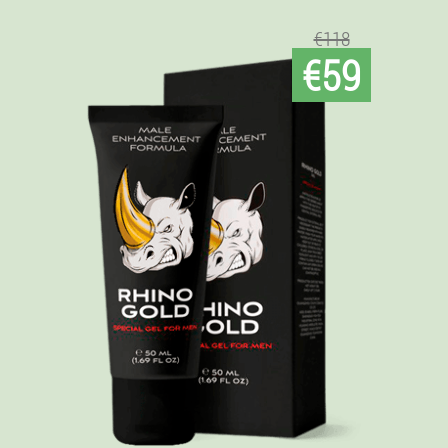
€118
€59